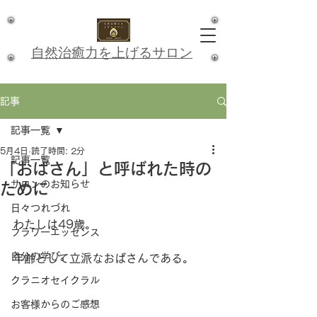
​自然治癒力を上げるサロン
記事
記事一覧
5月4日
読了時間: 2分
記事一覧
「おばさん」と呼ばれた時の
サロンのお知らせ
ために
日々つれづれ
わたしは49歳。
フラワーエッセンス
自分の学び。
年齢として立派なおばさんである。
クラニオセイクラル
お客様からのご感想