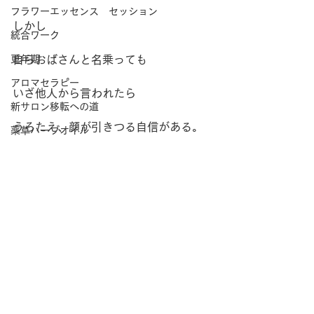
フラワーエッセンス セッション
しかし
統合ワーク
更年期
自らおばさんと名乗っても
アロマセラピー
いざ他人から言われたら
新サロン移転への道
うろたえ、顔が引きつる自信がある。
薬草ハーブオイル