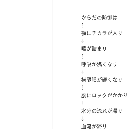
からだの防御は
⇩
顎にチカラが入り
⇩
喉が詰まり
⇩
呼吸が浅くなり
⇩
横隔膜が硬くなり
⇩
腰にロックがかかり
⇩
水分の流れが滞り
⇩
血流が滞り