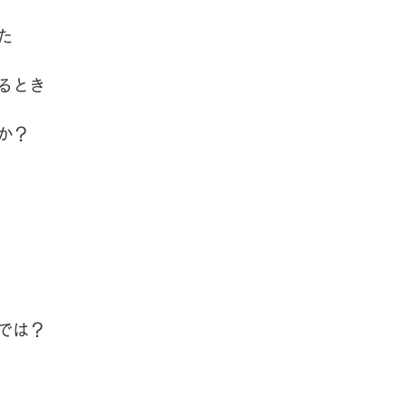
た
るとき
か？
では？