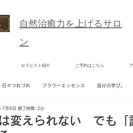
​自然治癒力を上げるサロ
ン
セラピスト紹介
ご予約はこちら
日々つれづれ
フラワーエッセンス
自分の学び。
e
7月6日
読了時間: 2分
ワーエッセンス セッション
統合ワーク
更年期
は変えられない でも「