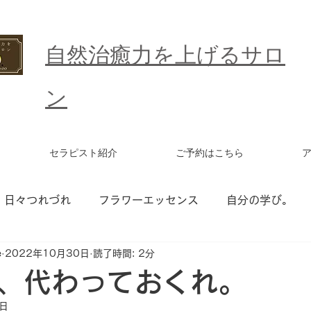
​自然治癒力を上げるサロ
ン
セラピスト紹介
ご予約はこちら
日々つれづれ
フラワーエッセンス
自分の学び。
e
2022年10月30日
読了時間: 2分
ワーエッセンス セッション
統合ワーク
更年期
、代わっておくれ。
0日