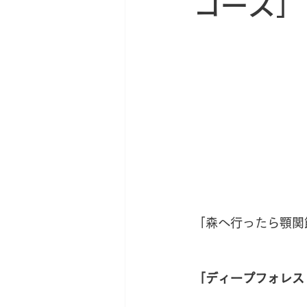
コース」
新サロン移転への道
薬草
「森へ行ったら顎関
「ディープフォレス