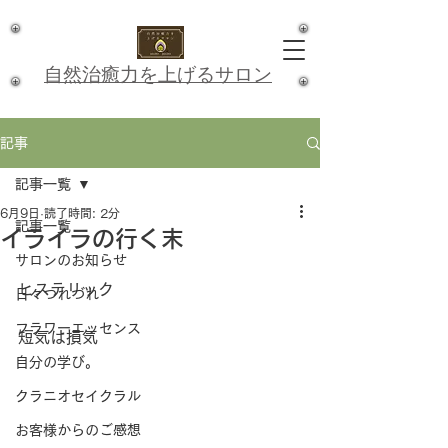
​自然治癒力を上げるサロン
記事
記事一覧
6月9日
読了時間: 2分
記事一覧
イライラの行く末
サロンのお知らせ
ヒステリック
日々つれづれ
フラワーエッセンス
短気は損気
自分の学び。
クラニオセイクラル
お客様からのご感想