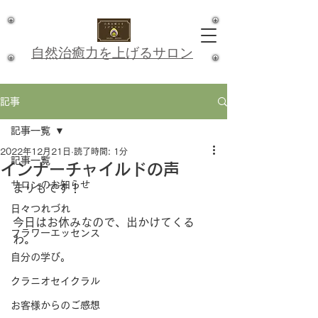
​自然治癒力を上げるサロン
記事
記事一覧
2022年12月21日
読了時間: 1分
記事一覧
インナーチャイルドの声
サロンのお知らせ
まりもです！
日々つれづれ
今日はお休みなので、出かけてくる
フラワーエッセンス
わ。
自分の学び。
クラニオセイクラル
お客様からのご感想