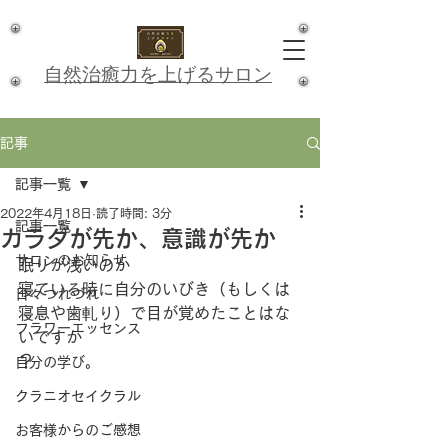
​自然治癒力を上げるサロン
記事
記事一覧
2022年4月18日
読了時間: 3分
記事一覧
カラダが先か、意識が先か
サロンのお知らせ
眠りが浅いのか
寝ている時に自分のいびき（もしくは
日々つれづれ
寝息や歯軋り）で目が覚めたことはな
フラワーエッセンス
いですか
？
自分の学び。
クラニオセイクラル
お客様からのご感想