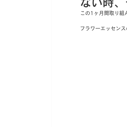
ない時、
新サロン移転への道
薬草
この1ヶ月間取り組
フラワーエッセンス