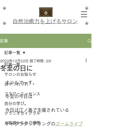
​自然治癒力を上げるサロン
記事
記事一覧
2022年12月22日
読了時間: 2分
記事一覧
冬至の日に
サロンのお知らせ
まりもでーす。
日々つれづれ
フラワーエッセンス
冬至の今日は
自分の学び。
今日は江ノ島で主催されている
クラニオセイクラル
お客様からのご感想
チャクラクリアリングの
ズームライブ