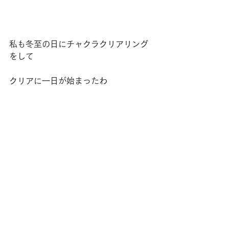
私も冬至の日にチャクラクリアリング
をして
クリアに一日が始まったわ
何か特別なことが起きたとかじゃなく
ても
スッキリいられたらそれでいいわよね
ぇ。。
冬至以降は「陽」のエネルギーが増す
から