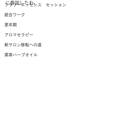
に参加したわ。
フラワーエッセンス セッション
統合ワーク
更年期
アロマセラピー
新サロン移転への道
薬草ハーブオイル