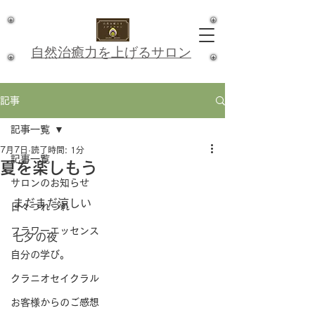
​自然治癒力を上げるサロン
記事
記事一覧
7月7日
読了時間: 1分
記事一覧
夏を楽しもう
サロンのお知らせ
まだまだ涼しい
日々つれづれ
フラワーエッセンス
七夕の夜
自分の学び。
クラニオセイクラル
お客様からのご感想