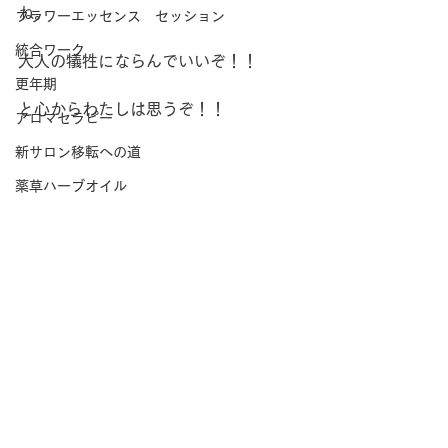
ね。
フラワーエッセンス セッション
統合ワーク
大人の犠牲にならんでいいぞ！！
更年期
と心からわたしは思うぞ！！
アロマセラピー
新サロン移転への道
薬草ハーブオイル