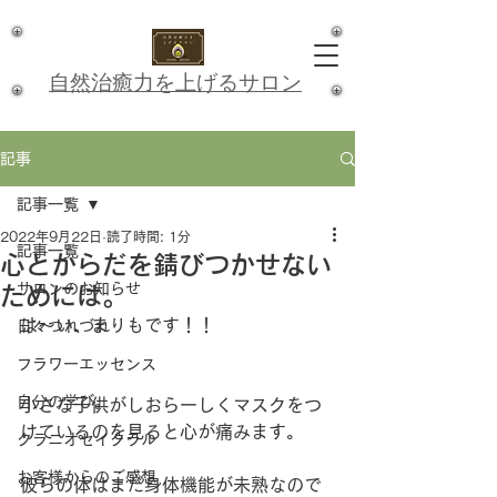
​自然治癒力を上げるサロン
記事
記事一覧
2022年9月22日
読了時間: 1分
記事一覧
心とからだを錆びつかせない
サロンのお知らせ
ためには。
は〜い、まりもです！！
日々つれづれ
フラワーエッセンス
自分の学び。
小さな子供がしおらーしくマスクをつ
けているのを見ると心が痛みます。
クラニオセイクラル
お客様からのご感想
彼らの体はまだ身体機能が未熟なので