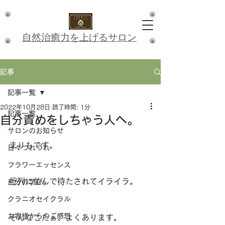
​自然治癒力を上げるサロン
記事
記事一覧
2022年10月28日
読了時間: 1分
記事一覧
自分責めをしちゃう人へ。
サロンのお知らせ
まりもです。
日々つれづれ
フラワーエッセンス
行列に並んで待たされてイライラ。
自分の学び。
クラニオセイクラル
お客様からのご感想
そんなこたぁ、よくあります。