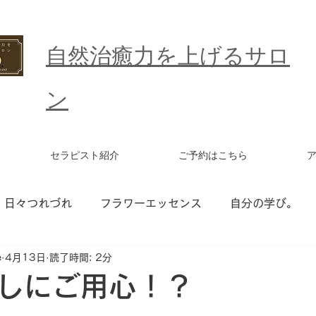
​自然治癒力を上げるサロ
ン
セラピスト紹介
ご予約はこちら
日々つれづれ
フラワーエッセンス
自分の学び。
e
4月13日
読了時間: 2分
ワーエッセンス セッション
統合ワーク
更年期
しにご用心！？