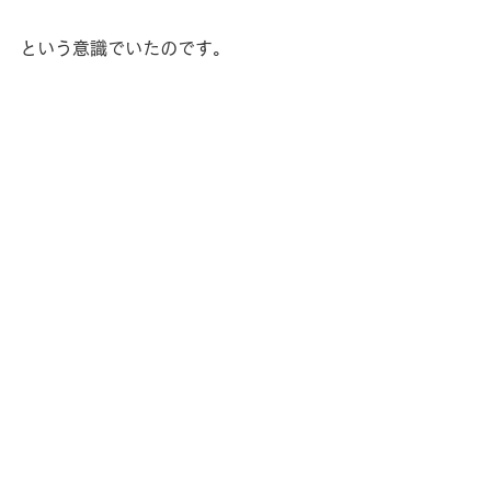
という意識でいたのです。
昔の人もこうだった、とか
原始の生活では～とか
なにかと思いがちで
それはいいんだけど
自分の都合の良いように解釈して