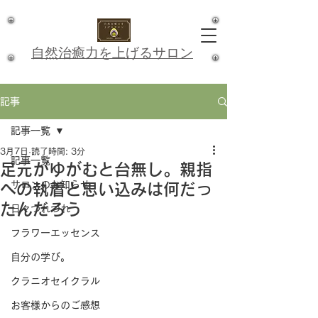
​自然治癒力を上げるサロン
記事
記事一覧
3月7日
読了時間: 3分
記事一覧
足元がゆがむと台無し。親指
サロンのお知らせ
への執着と思い込みは何だっ
たんだろう
日々つれづれ
フラワーエッセンス
自分の学び。
クラニオセイクラル
お客様からのご感想