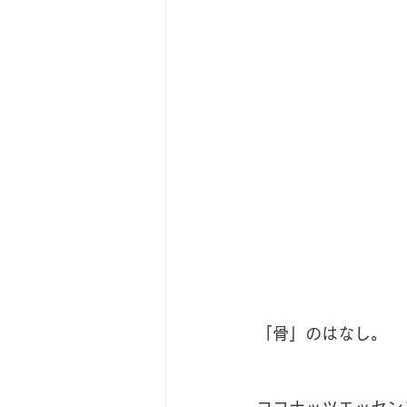
新サロン移転への道
薬草
「骨」のはなし。
ココナッツエッセン