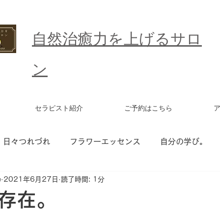
​自然治癒力を上げるサロ
ン
セラピスト紹介
ご予約はこちら
日々つれづれ
フラワーエッセンス
自分の学び。
e
2021年6月27日
読了時間: 1分
ワーエッセンス セッション
統合ワーク
更年期
存在。