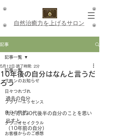
​自然治癒力を上げるサロン
記事
記事一覧
5月12日
読了時間: 2分
記事一覧
10年後の自分はなんと言うだ
サロンのお知らせ
ろう
日々つれづれ
過去の自分
フラワーエッセンス
自分の学び。
たとえば30代後半の自分のことを思い
出すと
クラニオセイクラル
（10年前の自分）
お客様からのご感想