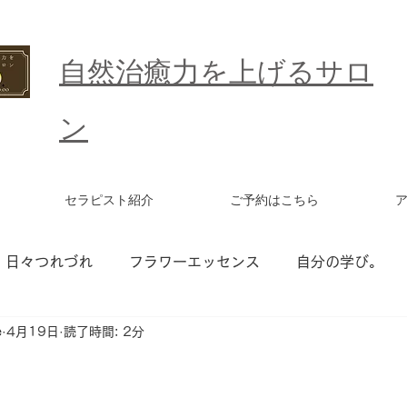
​自然治癒力を上げるサロ
ン
セラピスト紹介
ご予約はこちら
日々つれづれ
フラワーエッセンス
自分の学び。
e
4月19日
読了時間: 2分
ワーエッセンス セッション
統合ワーク
更年期