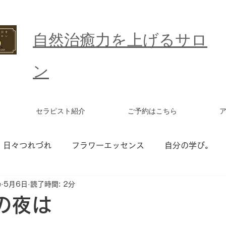
​自然治癒力を上げるサロ
ン
セラピスト紹介
ご予約はこちら
日々つれづれ
フラワーエッセンス
自分の学び。
e
5月6日
読了時間: 2分
ワーエッセンス セッション
統合ワーク
更年期
の夜は