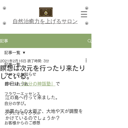
​自然治癒力を上げるサロン
記事
記事一覧
2021年2月16日
読了時間: 3分
記事一覧
瞑想は次元を行ったり来たり
サロンのお知らせ
している。
昨日は
「自分の神話塾」
で
日々つれづれ
フラワーエッセンス
江の島へ行って来ました。
自分の学び。
地震からの大雨で、大地や天が調整を
クラニオセイクラル
かけているのでしょうか？
お客様からのご感想