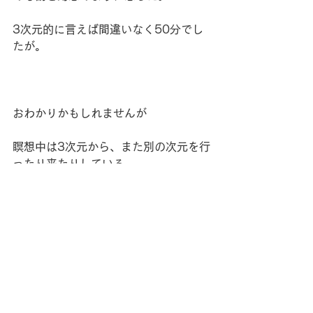
3次元的に言えば間違いなく50分でし
たが。
おわかりかもしれませんが
瞑想中は3次元から、また別の次元を行
ったり来たりしている。
少しばかり高次元に触れると
その次元というものが確かにあるんだ
なということがわかる。
自分が思考的になっていたとしても