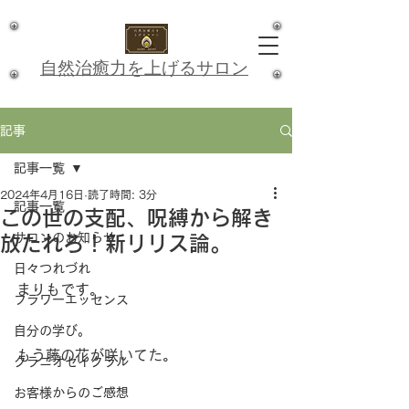
​自然治癒力を上げるサロン
記事
記事一覧
2024年4月16日
読了時間: 3分
記事一覧
この世の支配、呪縛から解き
サロンのお知らせ
放たれろ！新リリス論。
日々つれづれ
まりもです。
フラワーエッセンス
自分の学び。
もう藤の花が咲いてた。
クラニオセイクラル
お客様からのご感想